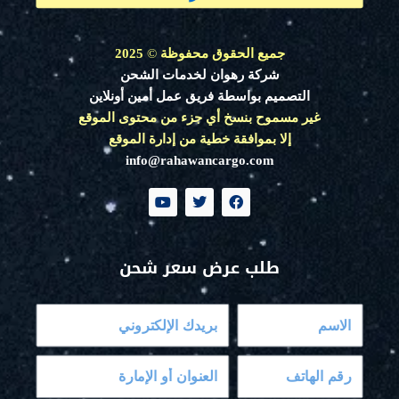
جميع الحقوق محفوظة
©
2025
شركة رهوان لخدمات الشحن
التصميم بواسطة فريق عمل أمين أونلاين
غير مسموح بنسخ أي جزء من محتوى الموقع
إلا بموافقة خطية من إدارة الموقع
info@rahawancargo.com
Y
T
F
o
w
a
u
i
c
t
t
e
u
t
b
طلب عرض سعر شحن
b
e
o
e
r
o
k