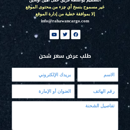
غير مسموح بنسخ أي جزء من محتوى الموقع
إلا بموافقة خطية من إدارة الموقع
info@rahawancargo.com
Y
T
F
o
w
a
u
i
c
t
t
e
u
t
b
طلب عرض سعر شحن
b
e
o
e
r
o
k