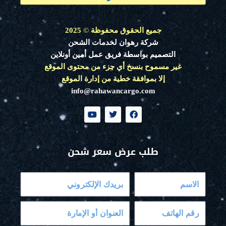
جميع الحقوق محفوظة
©
2025
شركة رهوان لخدمات الشحن
التصميم بواسطة فريق عمل أمين أونلاين
غير مسموح بنسخ أي جزء من محتوى الموقع
إلا بموافقة خطية من إدارة الموقع
info@rahawancargo.com
Y
T
F
o
w
a
u
i
c
t
t
e
u
t
b
طلب عرض سعر شحن
b
e
o
e
r
o
k