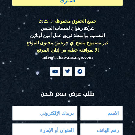
اشترك
جميع الحقوق محفوظة
©
2025
شركة رهوان لخدمات الشحن
التصميم بواسطة فريق عمل أمين أونلاين
غير مسموح بنسخ أي جزء من محتوى الموقع
إلا بموافقة خطية من إدارة الموقع
info@rahawancargo.com
Y
T
F
o
w
a
u
i
c
t
t
e
u
t
b
طلب عرض سعر شحن
b
e
o
e
r
o
k