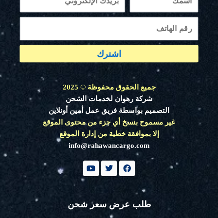
اشترك
جميع الحقوق محفوظة
©
2025
شركة رهوان لخدمات الشحن
التصميم بواسطة فريق عمل أمين أونلاين
غير مسموح بنسخ أي جزء من محتوى الموقع
إلا بموافقة خطية من إدارة الموقع
info@rahawancargo.com
Y
T
F
o
w
a
u
i
c
t
t
e
u
t
b
b
e
o
طلب عرض سعر شحن
e
r
o