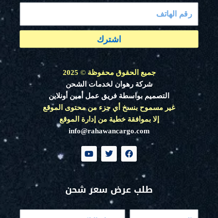
اشترك
جميع الحقوق محفوظة
©
2025
شركة رهوان لخدمات الشحن
التصميم بواسطة فريق عمل أمين أونلاين
غير مسموح بنسخ أي جزء من محتوى الموقع
إلا بموافقة خطية من إدارة الموقع
info@rahawancargo.com
Y
T
F
o
w
a
u
i
c
t
t
e
u
t
b
طلب عرض سعر شحن
b
e
o
e
r
o
k