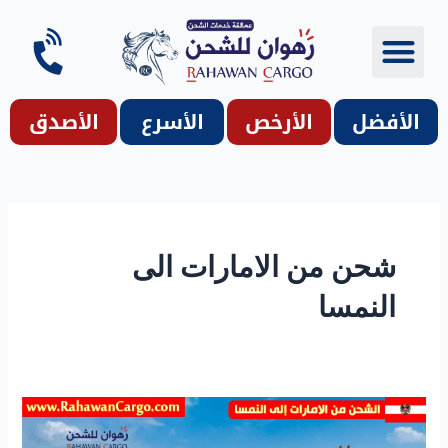
خطي
لى
لمحتوى
شحن دولي
شحن مميز إلى ..
الأفضل
الأرخص
الأسرع
الأصدق
شحن من الامارات الى
النمسا
افضل
شركة