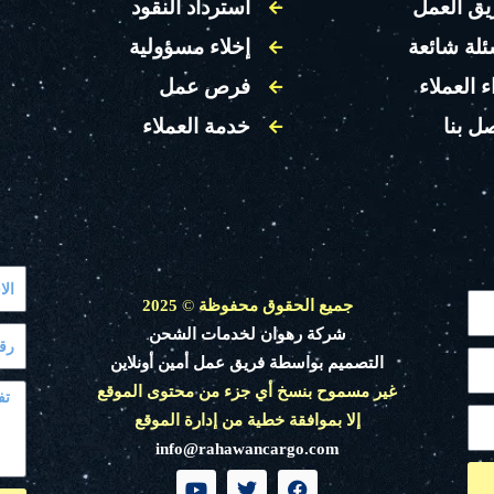
يق العمل
استرداد النقود
ئلة شائعة
إخلاء مسؤولية
ء العملاء
فرص عمل
ل بنا
خدمة العملاء
جميع الحقوق محفوظة
©
2025
شركة رهوان لخدمات الشحن
التصميم بواسطة فريق عمل أمين أونلاين
غير مسموح بنسخ أي جزء من محتوى الموقع
إلا بموافقة خطية من إدارة الموقع
info@rahawancargo.com
Y
T
F