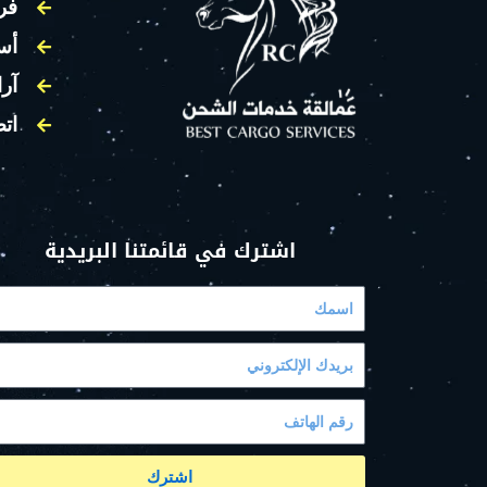
فر
أس
آرا
اتص
اشترك في قائمتنا البريدية
اشترك