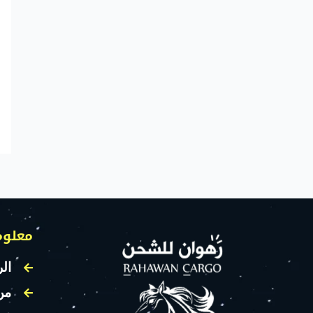
معلوم
الر
من