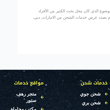
وع الذي كان محل بحث الكثير من الأفراد
يوم بصدد عرض خدمات الشحن من الامارات, دبي,
خدمات شحن
مواقع خدمات
شحن جوي
متجر رهف
ستور
شحن بري
مكتب محاماة