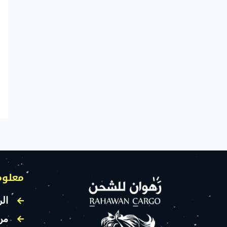
معلوم
الر
من