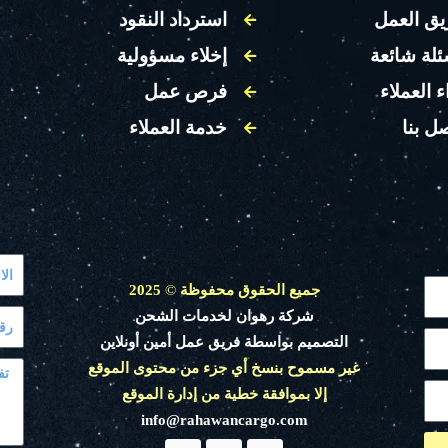
يق العمل
استرداد النقود
ئلة شائعة
إخلاء مسؤولية
ء العملاء
فرص عمل
ل بنا
خدمة العملاء
جميع الحقوق محفوظة
©
2025
شركة رهوان لخدمات الشحن
التصميم بواسطة فريق عمل أمين أونلاين
غير مسموح بنسخ أي جزء من محتوى الموقع
إلا بموافقة خطية من إدارة الموقع
info@rahawancargo.com
Y
T
F