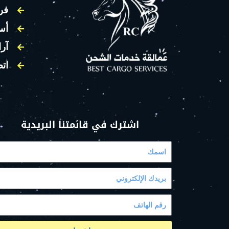
فر
أس
آرا
اتص
اشترك في قائمتنا البريدية