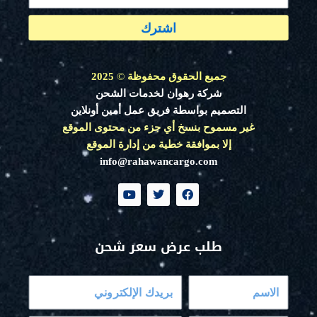
اشترك
جميع الحقوق محفوظة
©
2025
شركة رهوان لخدمات الشحن
التصميم بواسطة فريق عمل أمين أونلاين
غير مسموح بنسخ أي جزء من محتوى الموقع
إلا بموافقة خطية من إدارة الموقع
info@rahawancargo.com
Y
T
F
o
w
a
u
i
c
t
t
e
u
t
b
طلب عرض سعر شحن
b
e
o
e
r
o
k