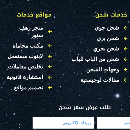
خدمات شحن
مواقع خدمات
شحن جوي
متجر رهف
ستور
شحن بري
مكتب محاماة
شحن بحري
لابتوب مستعمل
شحن من الباب للباب
تخليص معاملات
وجهات الشحن
استشارة قانونية
مقالات لوجيستية
تصميم مواقع
طلب عرض سعر شحن