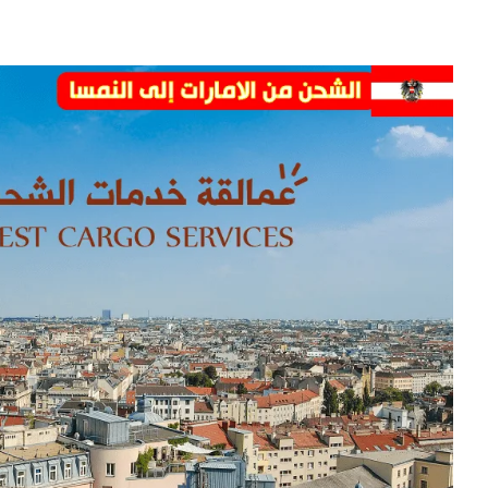
افضل
شركة
شحن
الى
النمسا