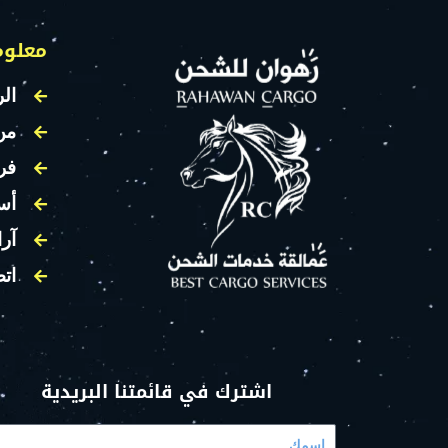
معلوم
الر
من
فر
أس
آرا
اتص
اشترك في قائمتنا البريدية