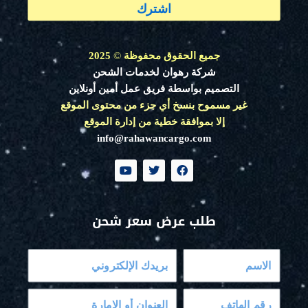
اشترك
جميع الحقوق محفوظة
©
2025
شركة رهوان لخدمات الشحن
التصميم بواسطة فريق عمل أمين أونلاين
غير مسموح بنسخ أي جزء من محتوى الموقع
إلا بموافقة خطية من إدارة الموقع
info@rahawancargo.com
Y
T
F
o
w
a
u
i
c
t
t
e
u
t
b
طلب عرض سعر شحن
b
e
o
e
r
o
k