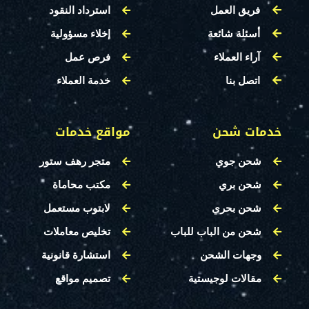
فريق العمل
استرداد النقود
أسئلة شائعة
إخلاء مسؤولية
آراء العملاء
فرص عمل
اتصل بنا
خدمة العملاء
خدمات شحن
مواقع خدمات
شحن جوي
متجر رهف ستور
شحن بري
مكتب محاماة
شحن بحري
لابتوب مستعمل
شحن من الباب للباب
تخليص معاملات
وجهات الشحن
استشارة قانونية
مقالات لوجيستية
تصميم مواقع