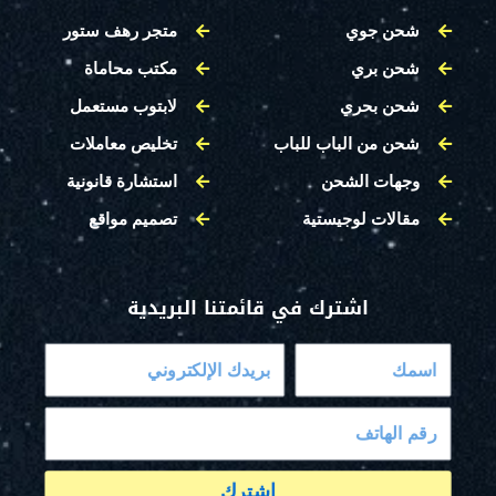
شحن جوي
متجر رهف ستور
شحن بري
مكتب محاماة
شحن بحري
لابتوب مستعمل
شحن من الباب للباب
تخليص معاملات
وجهات الشحن
استشارة قانونية
مقالات لوجيستية
تصميم مواقع
اشترك في قائمتنا البريدية
اشترك