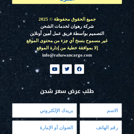
جميع الحقوق محفوظة
©
2025
شركة رهوان لخدمات الشحن
التصميم بواسطة فريق عمل أمين أونلاين
غير مسموح بنسخ أي جزء من محتوى الموقع
إلا بموافقة خطية من إدارة الموقع
info@rahawancargo.com
Y
T
F
o
w
a
u
i
c
t
t
e
u
t
b
طلب عرض سعر شحن
b
e
o
e
r
o
k