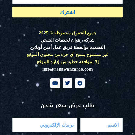
اشترك
جميع الحقوق محفوظة
©
2025
شركة رهوان لخدمات الشحن
التصميم بواسطة فريق عمل أمين أونلاين
غير مسموح بنسخ أي جزء من محتوى الموقع
إلا بموافقة خطية من إدارة الموقع
info@rahawancargo.com
Y
T
F
o
w
a
u
i
c
t
t
e
u
t
b
طلب عرض سعر شحن
b
e
o
e
r
o
k