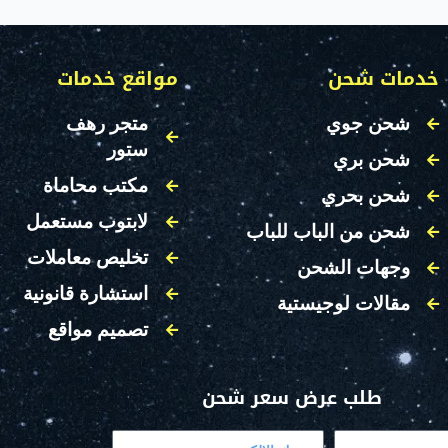
خدمات شحن
مواقع خدمات
شحن جوي
متجر رهف
ستور
شحن بري
مكتب محاماة
شحن بحري
لابتوب مستعمل
شحن من الباب للباب
تخليص معاملات
وجهات الشحن
استشارة قانونية
مقالات لوجيستية
تصميم مواقع
طلب عرض سعر شحن