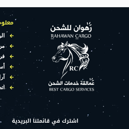
معلوم
الر
من
فر
أس
آرا
اتص
اشترك في قائمتنا البريدية