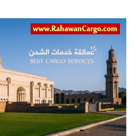
توصيل
سريع
الى
سلطنة
عمان