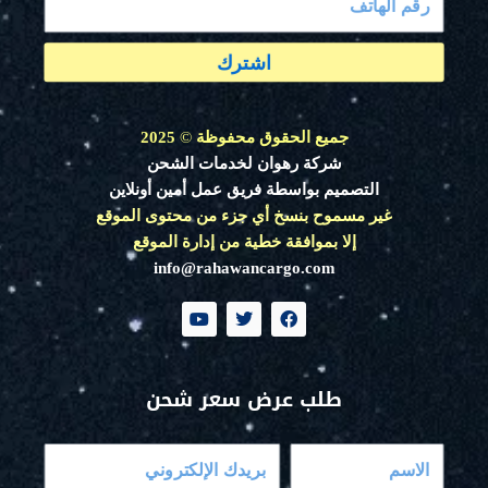
اشترك
جميع الحقوق محفوظة
©
2025
شركة رهوان لخدمات الشحن
التصميم بواسطة فريق عمل أمين أونلاين
غير مسموح بنسخ أي جزء من محتوى الموقع
إلا بموافقة خطية من إدارة الموقع
info@rahawancargo.com
Y
T
F
o
w
a
u
i
c
t
t
e
u
t
b
طلب عرض سعر شحن
b
e
o
e
r
o
k