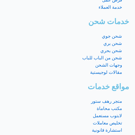
فرص عمل
خدمة العملاء
خدمات شحن
شحن جوي
شحن بري
شحن بحري
شحن من الباب للباب
وجهات الشحن
مقالات لوجيستية
مواقع خدمات
متجر رهف ستور
مكتب محاماة
لابتوب مستعمل
تخليص معاملات
استشارة قانونية