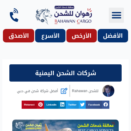
خطي
لى
لمحتوى
شحن دولي
شحن مميز إلى ..
الأفضل
الأرخص
الأسرع
الأصدق
شركات الشحن اليمنية
للشحن
Rahawan
أفضل شركة شحن في دبي
Pinterest
LinkedIn
Twitter
Facebook